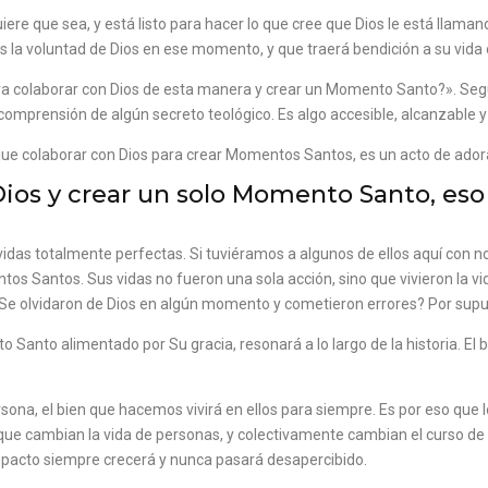
re que sea, y está listo para hacer lo que cree que Dios le está llaman
s la voluntad de Dios en ese momento, y que traerá bendición a su vida o
ara colaborar con Dios de esta manera y crear un Momento Santo?». Se
 comprensión de algún secreto teológico. Es algo accesible, alcanzable y
es que colaborar con Dios para crear Momentos Santos, es un acto de ad
Dios y crear un solo Momento Santo, eso
 vidas totalmente perfectas. Si tuviéramos a algunos de ellos aquí con n
os Santos. Sus vidas no fueron una sola acción, sino que vivieron la v
Se olvidaron de Dios en algún momento y cometieron errores? Por supue
Santo alimentado por Su gracia, resonará a lo largo de la historia. El
rsona, el bien que hacemos vivirá en ellos para siempre. Es por eso q
ue cambian la vida de personas, y colectivamente cambian el curso de la
pacto siempre crecerá y nunca pasará desapercibido.