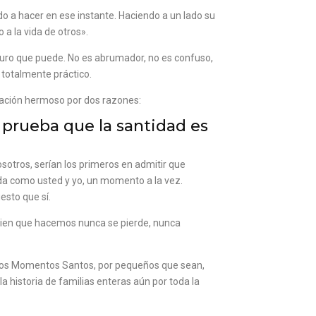
do a hacer en ese instante. Haciendo a un lado su
 a la vida de otros».
guro que puede. No es abrumador, no es confuso,
 totalmente práctico.
oración hermoso por dos razones:
 prueba que la santidad es
osotros, serían los primeros en admitir que
ida como usted y yo, un momento a la vez.
sto que sí.
 bien que hacemos nunca se pierde, nunca
ue los Momentos Santos, por pequeños que sean,
 historia de familias enteras aún por toda la