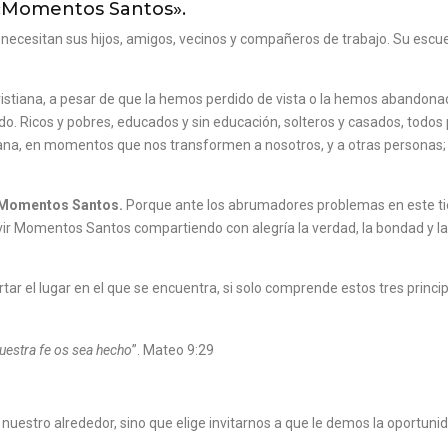
 «Momentos Santos».
ecesitan sus hijos, amigos, vecinos y compañeros de trabajo. Su escu
istiana, a pesar de que la hemos perdido de vista o la hemos abandonad
ado. Ricos y pobres, educados y sin educación, solteros y casados, todo
ana, en momentos que nos transformen a nosotros, y a otras personas
os Momentos Santos.
Porque ante los abrumadores problemas en este tie
ir Momentos Santos compartiendo con alegría la verdad, la bondad y la
tar el lugar en el que se encuentra, si solo comprende estos tres princ
estra fe os sea hecho
”. Mateo 9:29
uestro alrededor, sino que elige invitarnos a que le demos la oportunid