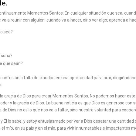
le.
 continuamente Momentos Santos. En cualquier situación que sea, cuando
se va a reunir con alguien, cuando va a hacer, oír o ver algo; aprenda a h
yo sea?
ersona?
re que sean?
confusión o falta de claridad en una oportunidad para orar, dirigiéndon
»
a gracia de Dios para crear Momentos Santos. No podemos hacer esto s
 y la gracia de Dios. La buena noticia es que Dios es generoso con su 
e Dios no es lo que nos va a faltar, sino nuestra voluntad para cooper
 Él lo sabe, y estoy entusiasmado por ver a Dios desatar una cantidad de
 en el mío, en su país y en el mío, para vivir innumerables e impactantes