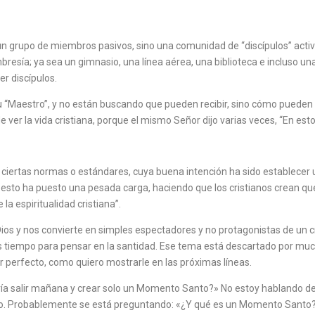
 un grupo de miembros pasivos, sino una comunidad de “discípulos” acti
sía; ya sea un gimnasio, una línea aérea, una biblioteca e incluso una
r discípulos.
 “Maestro”, y no están buscando que pueden recibir, sino cómo pueden da
 ver la vida cristiana, porque el mismo Señor dijo varias veces, “En est
e ciertas normas o estándares, cuya buena intención ha sido establecer
ro esto ha puesto una pesada carga, haciendo que los cristianos crean q
 la espiritualidad cristiana”.
Dios y nos convierte en simples espectadores y no protagonistas de un c
os tiempo para pensar en la santidad. Ese tema está descartado por mu
er perfecto, como quiero mostrarle en las próximas líneas.
a salir mañana y crear solo un Momento Santo?» No estoy hablando de un
to. Probablemente se está preguntando: «¿Y qué es un Momento Santo