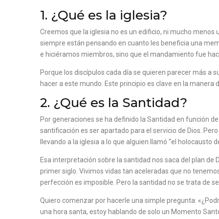
1. ¿Qué es la iglesia?
Creemos que la iglesia no es un edificio, ni mucho menos
siempre están pensando en cuanto les beneficia una membre
e hiciéramos miembros, sino que el mandamiento fue hace
Porque los discípulos cada día se quieren parecer más a su
hacer a este mundo. Este principio es clave en la manera de
2. ¿Qué es la Santidad?
Por generaciones se ha definido la Santidad en función d
santificación es ser apartado para el servicio de Dios. Pe
llevando a la iglesia a lo que alguien llamó “el holocausto de
Esa interpretación sobre la santidad nos saca del plan de 
primer siglo. Vivimos vidas tan aceleradas que no tenem
perfección es imposible. Pero la santidad no se trata de s
Quiero comenzar por hacerle una simple pregunta: «¿Podrí
una hora santa, estoy hablando de solo un Momento San