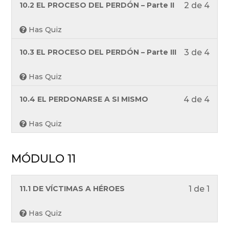
withi
curso
Less
Debe
10.2 EL PROCESO DEL PERDÓN – Parte II
2 de 4
secti
para
2
inscr
MÓD
acce
of
en
Has Quiz
10.
a
4
este
los
withi
curso
Less
Debe
10.3 EL PROCESO DEL PERDÓN – Parte III
3 de 4
cont
secti
para
3
inscr
del
MÓD
acce
of
en
Has Quiz
curso
10.
a
4
este
los
withi
curso
Less
Debe
10.4 EL PERDONARSE A SI MISMO
4 de 4
cont
secti
para
4
inscr
del
MÓD
acce
of
en
Has Quiz
curso
10.
a
4
este
los
withi
curso
MÓDULO 11
cont
secti
para
del
MÓD
acce
curso
10.
a
Less
Debe
11.1 DE VÍCTIMAS A HÉROES
1 de 1
los
1
inscr
cont
of
en
Has Quiz
del
1
este
curso