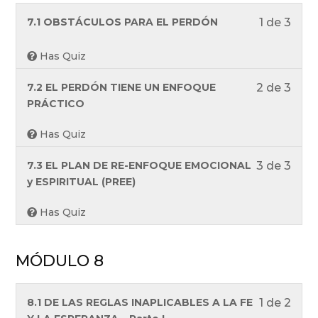
curso
6.
a
Less
Debe
7.1 OBSTÁCULOS PARA EL PERDÓN
1 de 3
los
1
inscr
cont
of
en
Has Quiz
del
3
este
curso
withi
curso
Less
Debe
7.2 EL PERDÓN TIENE UN ENFOQUE
2 de 3
secti
para
2
inscr
PRÁCTICO
MÓD
acce
of
en
Has Quiz
7.
a
3
este
los
withi
curso
Less
Debe
7.3 EL PLAN DE RE-ENFOQUE EMOCIONAL
3 de 3
cont
secti
para
3
inscr
y ESPIRITUAL (PREE)
del
MÓD
acce
of
en
curso
7.
a
Has Quiz
3
este
los
withi
curso
cont
secti
para
del
MÓDULO 8
MÓD
acce
curso
7.
a
los
Less
Debe
8.1 DE LAS REGLAS INAPLICABLES A LA FE
1 de 2
cont
1
inscr