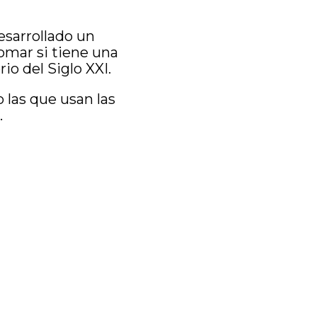
esarrollado un
omar si tiene una
io del Siglo XXI.
 las que usan las
.
…porque los hijos
gaces en el trato
os hijos de luz
«.