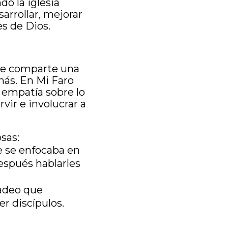
o la iglesia
arrollar, mejorar
es de Dios.
que comparte una
más. En Mi Faro
 empatía sobre lo
ir e involucrar a
sas:
e se enfocaba en
después hablarles
cadeo que
er discípulos.