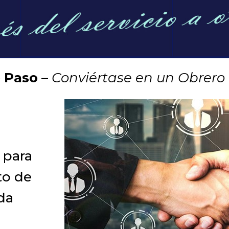
 Paso –
Conviértase en un Obrero 
 para
to de
ida