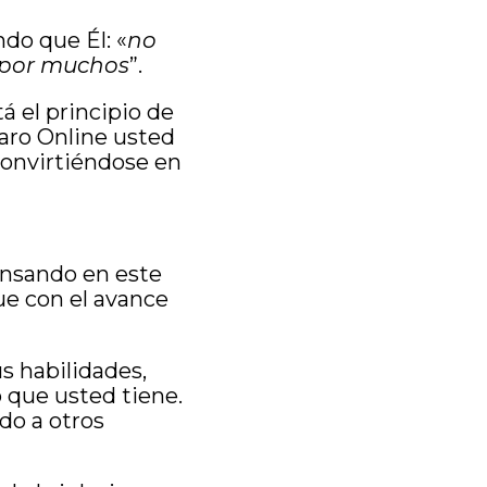
do que Él: «
no
e por muchos
”.
á el principio de
aro Online usted
convirtiéndose en
ensando en este
ue con el avance
us habilidades,
 que usted tiene.
do a otros