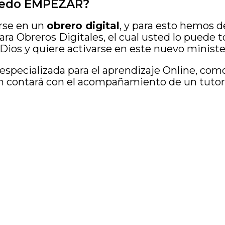
uedo EMPEZAR?
rse en un
obrero digital
, y para esto hemos d
a Obreros Digitales, el cual usted lo puede t
 Dios y quiere activarse en este nuevo minister
pecializada para el aprendizaje Online, como
n contará con el acompañamiento de un tutor
Vamos a revertir esto:
«
de este siglo son más sa
con sus semejantes que l