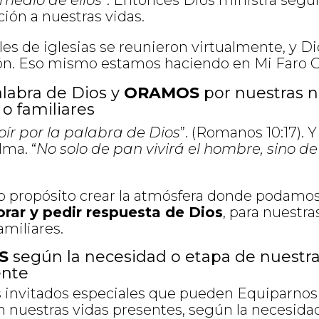
 medio de ellos
”. Entonces Dios ministra segú
ión a nuestras vidas.
s de iglesias se reunieron virtualmente, y Dio
ón. Eso mismo estamos haciendo en Mi Faro O
alabra de Dios y
ORAMOS
por nuestras n
o familiares
l oír por la palabra de Dios
”. (Romanos 10:17). Y
lma. “
No solo de pan vivirá el hombre, sino d
 propósito crear la atmósfera donde podamo
orar y pedir respuesta de Dios
, para nuestr
amiliares.
S
según la necesidad o etapa de nuestra 
nte
nvitados especiales que pueden Equiparnos 
n nuestras vidas presentes, según la necesid