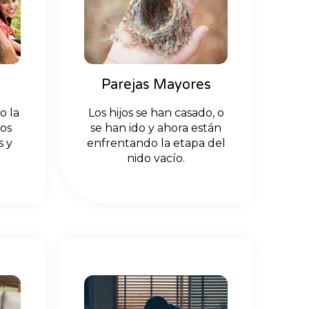
s
Parejas Mayores
o la
Los hijos se han casado, o
jos
se han ido y ahora están
s y
enfrentando la etapa del
nido vacío.