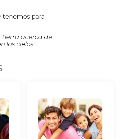
e tenemos para
 tierra acerca de
 los cielos
”.
S