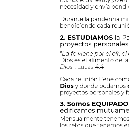
nombre, allí estoy yo en
necesidad y envía bendic
Durante la pandemia mile
bendiciendo cada reuni
2. ESTUDIAMOS
la P
proyectos personales 
“
La fe viene por el oír, e
Dios es el alimento del a
Dios
”. Lucas 4:4
Cada reunión tiene como
Dios
y donde podamos
proyectos personales y f
3. Somos EQUIPADO
edificamos mutuame
Mensualmente tenemos i
los retos que tenemos e