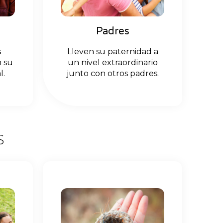
Padres
s
Lleven su paternidad a
n su
un nivel extraordinario
l.
junto con otros padres.
S